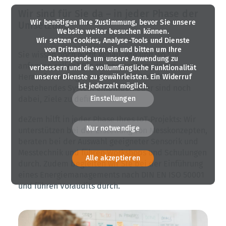
Wir sind für Sie da – in jeder Phase der
Wir benötigen Ihre Zustimmung, bevor Sie unsere
Umsetzung
Website weiter besuchen können.
Wir setzen Cookies, Analyse-Tools und Dienste
von Drittanbietern ein und bitten um Ihre
Sie wissen noch nicht genau, wie und wo Sie
Datenspende um unsere Anwendung zu
anfangen sollen? Sie stehen vor komplexen
verbessern und die vollumfängliche Funktionalität
Herausforderungen, möchten ein bereits
unserer Dienste zu gewährleisten. Ein Widerruf
ist jederzeit möglich.
bestehendes System einbinden oder sind noch
Einstellungen
dabei, Ziele zu definieren?
deZem hilft in jeder Phase Ihres IoT-Projekts: Wir
Nur notwendige
unterstützen bei der Erstellung von Messkonzepten,
beraten bei der Auswahl geeigneter Sensorik und
Messtechnik und führen Workshops und Schulungen
Alle akzeptieren
durch. Zudem begleiten wir Sie bei der Einführung
eines Energiemanagements nach DIN EN ISO 50001
und führen Voraudits durch.