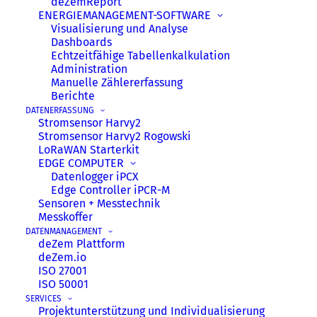
deZemReport
EINE NACHHALTIGE
ENERGIE­MANAGEMENT­-SOFTWARE
Visualisierung und Analyse
ZUKUNFT
Dashboards
Echtzeitfähige Tabellenkalkulation
Einsparpotenziale aufdecken,
Administration
Manuelle Zählererfassung
Ressourcen schonen, Prozesse
Berichte
optimieren mit Produkten von deZem
DATENERFASSUNG
Stromsensor Harvy2
Stromsensor Harvy2 Rogowski
LoRaWAN Starterkit
EDGE COMPUTER
Datenlogger iPCX
Edge Controller iPCR-M
ALLES AUS EINER HAND
Sensoren + Messtechnik
Messkoffer
FÜR IHR IOT-PROJEKT
DATENMANAGEMENT
deZem Plattform
deZem.io
Aus jahrzehntelanger Erfahrung im Bereich
ISO 27001
ISO 50001
Energiecontrolling hat sich das
SERVICES
Produktportfolio von deZem zu einem
Projektunterstützung und Individualisierung