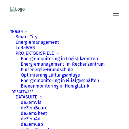
THEMEN
Smart City
Energiemanagement
LoRaWAN
PROJEKTBEISPIELE
Energie­monitoring in Logistik­zentren
Energie­management im Rechen­zentrum
Plusenergie-Grundschule
Optimierung Lüftungsanlage
Energie­monitoring in Filial­geschäften
Bienenmonitoring in Honig­fabrik
IOT-SOFTWARE
DATASUITE
deZemVis
deZemBoard
deZemSheet
IOT-LÖSUNGEN FÜR
deZemAd
deZemCap