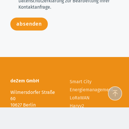
Datenschutzerklärung
zur Bearbeitung Ihrer
Kontaktanfrage.
absenden
deZem GmbH
Smart City
Energiemanagement
Wilmersdorfer Straße
LoRaWAN
60
10627 Berlin
Harvy2
Fon +49 30 31 800 730
Projektbeispiele
Fax +49 30 31 800 731