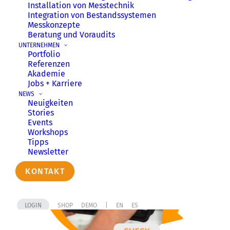
innovativen System für die Erfassung und
Installation von Messtechnik
Analyse von IoT-Daten aller Art entwickelt –
Integration von Bestands­systemen
Messkonzepte
modular, von der IoT-Plattform über IoT-
Beratung und Voraudits
Analytics bis zu Sensorik und Edge
UNTERNEHMEN
Computing.
Portfolio
Referenzen
Akademie
Jobs + Karriere
NEWS
Neuigkeiten
Stories
Events
Workshops
Tipps
Newsletter
KONTAKT
LOGIN
SHOP
DEMO
|
EN
ES