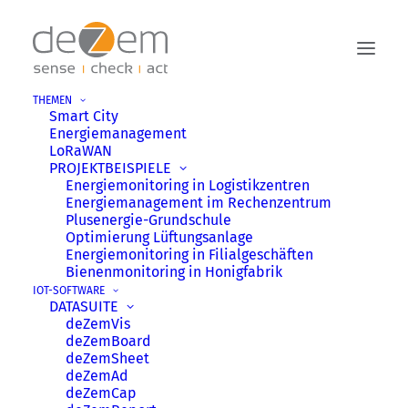
THEMEN
Smart City
Energiemanagement
LoRaWAN
PROJEKTBEISPIELE
Energie­monitoring in Logistik­zentren
Energie­management im Rechen­zentrum
Plusenergie-Grundschule
Optimierung Lüftungsanlage
ISO 27001
Energie­monitoring in Filial­geschäften
Bienenmonitoring in Honig­fabrik
IOT-SOFTWARE
Sicherheit auf höchstem
DATASUITE
Niveau
deZemVis
deZemBoard
deZemSheet
Das Zertifikat dokumentiert, dass
deZemAd
unser System und alle darin
deZemCap
enthaltenen Daten – von Edge