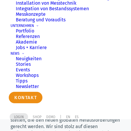
Installation von Messtechnik
bestätigt, die wir schon seit vielen Jahren
Integration von Bestands­systemen
unseren Kunden weltweit zur Verfügung
Messkonzepte
Beratung und Voraudits
stellen.
UNTERNEHMEN
Portfolio
Referenzen
Was bedeutet die ISO 27001-
Akademie
Zertifizierung konkret für unsere
Jobs + Karriere
Kunden?
NEWS
Neuigkeiten
Das Zertifikat bescheinigt, dass deZem ein
Stories
umfassendes Managementsystem für
Events
Workshops
Informationssicherheit betreibt – dies wurde in
Tipps
einem externen Audit auf Herz und Nieren
Newsletter
überprüft und bestätigt.
KONTAKT
Ferner unterstreicht die ISO 27001 Zertifizierung
unser kontinuierliches Engagement, unseren
Kunden zuverlässige Systeme zur Verfügung zu
LOGIN
SHOP
DEMO
|
EN
ES
stellen, die den neuen globalen Herausforderungen
gerecht werden. Wir sind stolz auf diesen