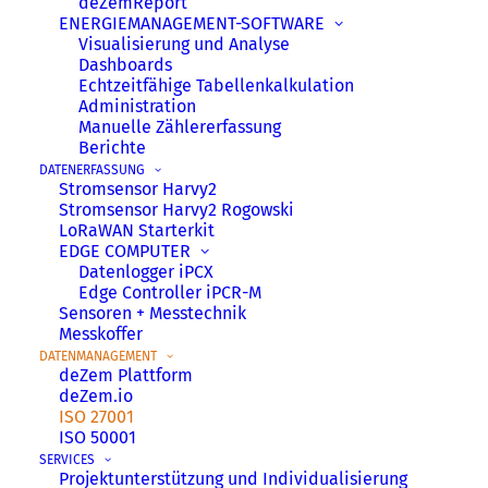
deZemReport
Computer bis IoT-Software
ENERGIE­MANAGEMENT­-SOFTWARE
Visualisierung und Analyse
(DataSuite) – systematisch gegen
Dashboards
Cyberattacken und andere Angriffe
Echtzeitfähige Tabellenkalkulation
geschützt sind.
Administration
Manuelle Zählererfassung
Berichte
DATENERFASSUNG
Stromsensor Harvy2
Stromsensor Harvy2 Rogowski
LoRaWAN Starterkit
EDGE COMPUTER
Datenlogger iPCX
Edge Controller iPCR-M
Sensoren + Messtechnik
Messkoffer
SICHERE DATEN - SICHERE
DATENMANAGEMENT
deZem Plattform
SYSTEME
deZem.io
ISO 27001
ISO 50001
Mit der erfolgreichen ISO 27001 Zertifizierung,
SERVICES
Projektunterstützung und Individualisierung
sind unsere hohen Sicherheitsstandards