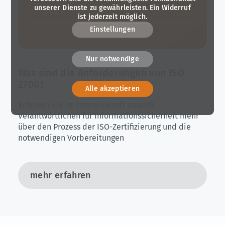
unserer Dienste zu gewährleisten. Ein Widerruf
zugreifen.
ist jederzeit möglich.
Einstellungen
Nur notwendige
Was sind die Anforderungen von ISO
27001
Alle akzeptieren
Erfahren Sie im Interview mit unserer
Verantwortlichen für Informationssicherheit mehr
über den Prozess der ISO-Zertifizierung und die
notwendigen Vorbereitungen
mehr erfahren