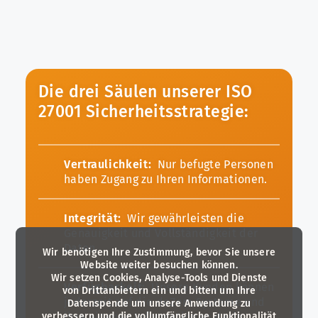
Die drei Säulen unserer ISO
27001 Sicherheitsstrategie:
Vertraulichkeit:
Nur befugte Personen
haben Zugang zu Ihren Informationen.
Integrität:
Wir gewährleisten die
Genauigkeit und Vollständigkeit der
Daten.
Wir benötigen Ihre Zustimmung, bevor Sie unsere
Website weiter besuchen können.
Wir setzen Cookies, Analyse-Tools und Dienste
Verfügbarkeit:
Unsere Kunden können
von Drittanbietern ein und bitten um Ihre
jederzeit auf die deZem Systeme und
Datenspende um unsere Anwendung zu
verbessern und die vollumfängliche Funktionalität
ihre eigenen Informationen darin