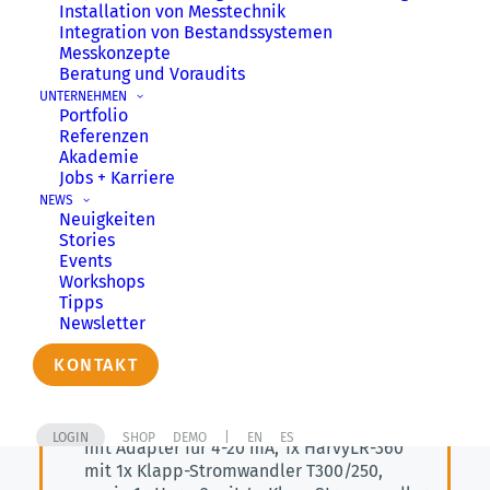
Installation von Messtechnik
Integration von Bestands­systemen
Aus zahlreichen Kundengesprächen und
Messkonzepte
unseren vielfältigen LoRaWAN-Projekten
Beratung und Voraudits
wissen wir, was wirklich für den Start
UNTERNEHMEN
Portfolio
gebraucht wird: kompetente Step-by-Step-
Referenzen
Einführung in die LoRaWAN-Thematik und ein
Akademie
kompaktes Startpaket, das die wichtigsten
Jobs + Karriere
Komponenten beinhaltet.
NEWS
Neuigkeiten
Stories
Events
Workshops
Was ist im Starterkit
Tipps
enthalten ?
Newsletter
KONTAKT
1 hochwertiges Indoor-LoRaWAN Gateway
mit integriertem LTE Router
3 Feldgeräte nach Wahl: z.B. 1x HarvyLR-36
LOGIN
SHOP
DEMO
|
EN
ES
mit Adapter für 4-20 mA, 1x HarvyLR-360
mit 1x Klapp-Stromwandler T300/250,