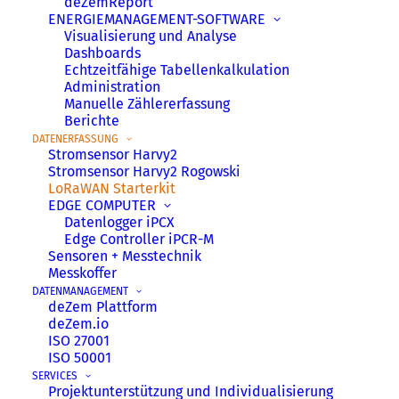
deZemReport
LoRaWAN hat Vorzüge, doch der
ENERGIE­MANAGEMENT­-SOFTWARE
Visualisierung und Analyse
Start kann schwerfallen. Was wird
Dashboards
gebraucht und wie wird es
Echtzeitfähige Tabellenkalkulation
aufgesetzt?
Administration
Manuelle Zählererfassung
Berichte
DATENERFASSUNG
Stromsensor Harvy2
Stromsensor Harvy2 Rogowski
LoRaWAN Starterkit
EDGE COMPUTER
Datenlogger iPCX
Edge Controller iPCR-M
Sensoren + Messtechnik
Messkoffer
EINFACH DURCHSTARTEN MIT
DATENMANAGEMENT
deZem Plattform
LORAWAN UND DER DEZEM
deZem.io
ISO 27001
PLATTFORM FÜR IOT-GERÄTE
ISO 50001
UND DATENANALYSE
SERVICES
Projektunterstützung und Individualisierung