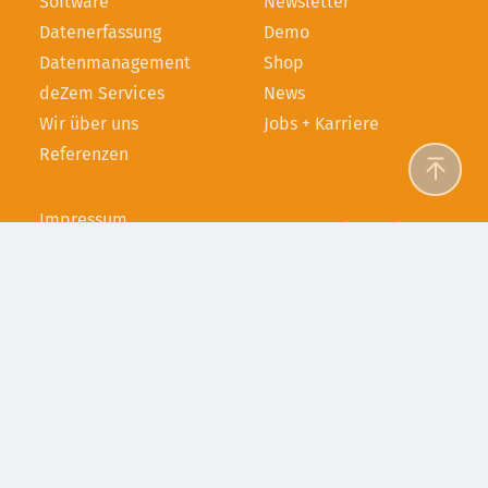
Software
Newsletter
Datenerfassung
Demo
Datenmanagement
Shop
deZem Services
News
Wir über uns
Jobs + Karriere
Referenzen
Impressum
Datenschutz­
erklärung
AGB
Service-Level-
Vereinbarung (SLA)