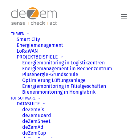
THEMEN
Smart City
Energiemanagement
LoRaWAN
PROJEKTBEISPIELE
Energie­monitoring in Logistik­zentren
Energie­management im Rechen­zentrum
Plusenergie-Grundschule
Optimierung Lüftungsanlage
LoRaWAN
STARTERKIT
Energie­monitoring in Filial­geschäften
Bienenmonitoring in Honig­fabrik
IOT-SOFTWARE
Schneller Einstieg in die
DATASUITE
LoRaWAN-Technologie
deZemVis
deZemBoard
deZemSheet
Signale von bisher unerreichbaren
deZemAd
Orten erhalten, weit verteilte
deZemCap
Sensoren auslesen – alles kabellos!